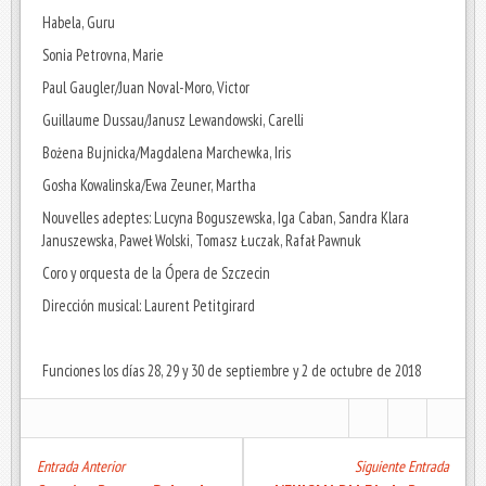
Habela, Guru
Sonia Petrovna, Marie
Paul Gaugler/Juan Noval-Moro, Victor
Guillaume Dussau/Janusz Lewandowski, Carelli
Bożena Bujnicka/Magdalena Marchewka, Iris
Gosha Kowalinska/Ewa Zeuner, Martha
Nouvelles adeptes: Lucyna Boguszewska, Iga Caban, Sandra Klara
Januszewska, Paweł Wolski, Tomasz Łuczak, Rafał Pawnuk
Coro y orquesta de la Ópera de Szczecin
Dirección musical: Laurent Petitgirard
Funciones los días 28, 29 y 30 de septiembre y 2 de octubre de 2018
Entrada Anterior
Siguiente Entrada