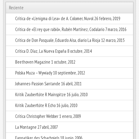
Reciente
Crítica de «L’enigma di Lea» de A. Colomer, Nuvol
26 febrero, 2019
Crítica de «El rey que rabió», Rubén Martínez, Codalario
7 marzo, 2016
Crítica de Don Pasquale, Eduardo Aísa, diario La Rioja
12 marzo, 2015
Crítica D. Díaz, La Nueva España
8 octubre, 2014
Beethoven Magazine
1 octubre, 2012
Polska Muza – Wywiady
10 septiembre, 2012
Johannes-Passion Santande
16 abril, 2011
Kritik Zauberflöte R Mainspitze
16 julio, 2010
Kritik Zauberflöte R Echo
16 julio, 2010
Crítica Christopher Webber
1 enero, 2009
La Montagne
27 abril, 2007
Fannatiker des Schachpiels
18 junio, 2006